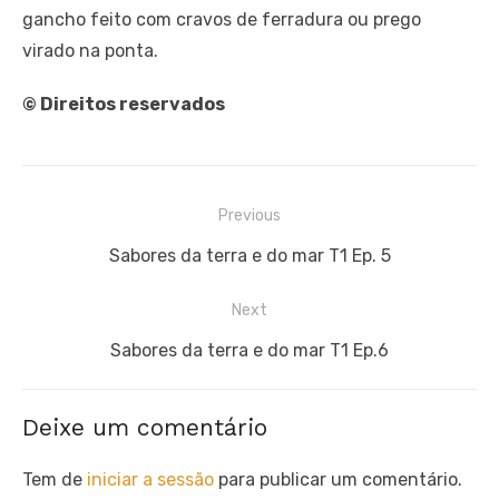
gancho feito com cravos de ferradura ou prego
virado na ponta.
© Direitos reservados
Navegação
Previous
de
Previous
Sabores da terra e do mar T1 Ep. 5
artigos
post:
Next
Next
Sabores da terra e do mar T1 Ep.6
post:
Deixe um comentário
Tem de
iniciar a sessão
para publicar um comentário.