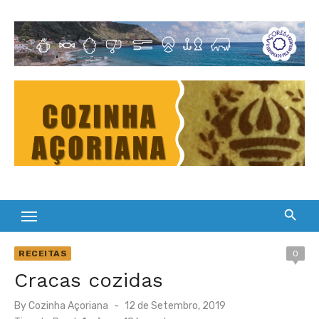
Skip
to
Cultura Gastronómica dos Açores
content
RECEITAS
0
Cracas cozidas
Posted
By
Cozinha Açoriana
12 de Setembro, 2019
on