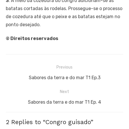
3
. A meio da cozedura do congro adicionam-se as
batatas cortadas às rodelas. Prossegue-se o processo
de cozedura até que o peixe e as batatas estejam no
ponto desejado.
© Direitos reservados
Navegação
Previous
de
Previous
Sabores da terra e do mar T1 Ep.3
artigos
post:
Next
Next
Sabores da terra e do mar T1 Ep. 4
post:
2 Replies to “
Congro guisado
”