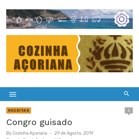
Skip
to
Cultura Gastronómica dos Açores
content
RECEITAS
2
Congro guisado
Posted
By
Cozinha Açoriana
29 de Agosto, 2019
on