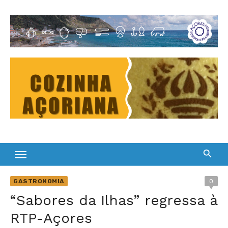
Skip
to
Cultura Gastronómica dos Açores
content
GASTRONOMIA
0
“Sabores da Ilhas” regressa à
RTP-Açores