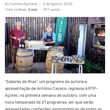
Posted
By
Cozinha Açoriana
6 de Agosto, 2023
on
Time to Read:
2 min
-
397
words
“Sabores da Ilhas”, um programa da autoria e
apresentação de António Cavaco, regressa à RTP-
Açores, na primeira semana de outubro, com uma
nova temporada de 21 programas, em que serão
apresentadas confeções gastronómicas de todas as