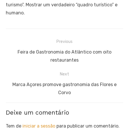
turismo”. Mostrar um verdadeiro “quadro turístico” e
humano.
Navegação
Previous
de
Previous
Feira de Gastronomia do Atlântico com oito
artigos
post:
restaurantes
Next
Next
Marca Açores promove gastronomia das Flores e
post:
Corvo
Deixe um comentário
Tem de
iniciar a sessão
para publicar um comentário.