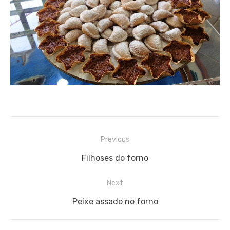
Navegação
Previous
de
Previous
Filhoses do forno
artigos
post:
Next
Next
Peixe assado no forno
post: