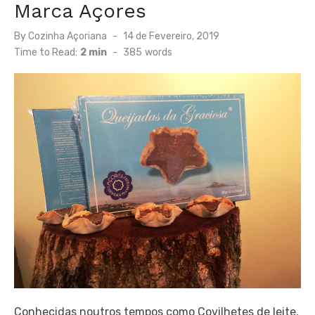
Marca Açores
Posted
By
Cozinha Açoriana
14 de Fevereiro, 2019
on
Time to Read:
2 min
-
385
words
Conhecidas noutros tempos como Covilhetes de leite,