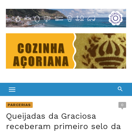
Skip
to
Cultura Gastronómica dos Açores
content
PARCERIAS
0
Queijadas da Graciosa
receberam primeiro selo da