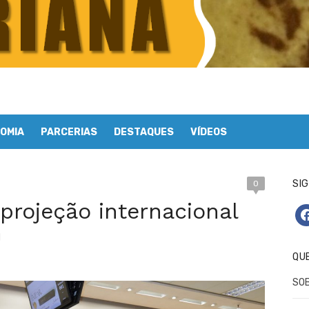
OMIA
PARCERIAS
DESTAQUES
VÍDEOS
SIG
0
projeção internacional
fa
1
QU
SO