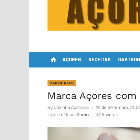
home
AÇORES
RECEITAS
GASTRON
PARCERIAS
Marca Açores com 
Posted
By
Cozinha Açoriana
14 de Setembro, 202
on
Time to Read:
2 min
-
305
words