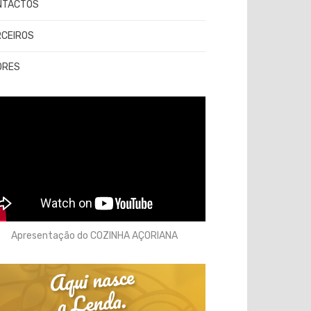
NTACTOS
RCEIROS
ORES
Apresentação do COZINHA AÇORIANA