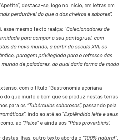
Apetite”, destaca-se, logo no início, em letras em
ais perdurável do que a dos cheiros e sabores”.
i, esse mesmo texto realça: “
Colecionadores de
ernidade para compor o seu pantagruel, com
otas do novo mundo, a partir do século XVI, os
ntico, paragem privilegiada para o refresco das
 mundo de paladares, ao qual daria forma de modo
xtenso, com o título “Gastronomia açoriana
ro do que muito e bom que se produz nestas terras
os para os
“Tubérculos saborosos”,
passando pela
aromáticas”
, indo ao até ao “
Esplêndido leite e seus
como, ao
“Peixe”
e ainda aos
“Pães proverbiais”.
 destas ilhas, outro texto aborda o
“100% natural”
,