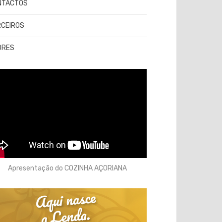
NTACTOS
RCEIROS
ORES
Apresentação do COZINHA AÇORIANA