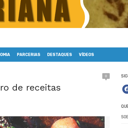
OMIA
PARCERIAS
DESTAQUES
VÍDEOS
SIG
0
ro de receitas
fa
QU
SO