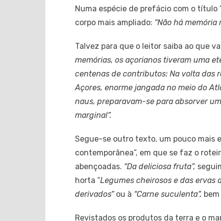
Numa espécie de prefácio com o título “
corpo mais ampliado:
“Não há memória m
Talvez para que o leitor saiba ao que va
memórias, os açorianos tiveram uma et
centenas de contributos: Na volta das r
Açores, enorme jangada no meio do Atlâ
naus, preparavam-se para absorver um
marginal”.
Segue-se outro texto, um pouco mais e
contemporânea”, em que se faz o rotei
abençoadas.
“Da deliciosa fruta”,
seguim
horta “
Legumes cheirosos e das ervas 
derivados”
ou à
“Carne suculenta”,
bem 
Revistados os produtos da terra e o mar