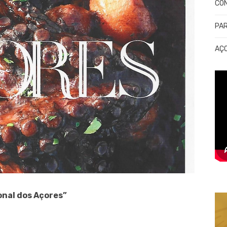
CO
PA
AÇ
onal dos Açores”