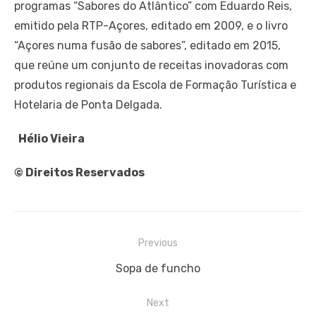
programas “Sabores do Atlântico” com Eduardo Reis,
emitido pela RTP-Açores, editado em 2009, e o livro
“Açores numa fusão de sabores”, editado em 2015,
que reúne um conjunto de receitas inovadoras com
produtos regionais da Escola de Formação Turística e
Hotelaria de Ponta Delgada.
Hélio Vieira
© Direitos Reservados
Navegação
Previous
de
Previous
Sopa de funcho
artigos
post:
Next