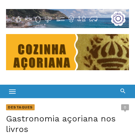
Skip
to
Cultura Gastronómica dos Açores
content
DESTAQUES
0
Gastronomia açoriana nos
livros