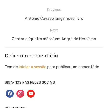
Navegação
Previous
de
Previous
António Cavaco lança novo livro
artigos
post:
Next
Next
Jantar a “quatro mãos” em Angra do Heroísmo
post:
Deixe um comentário
Tem de
iniciar a sessão
para publicar um comentário.
SIGA-NOS NAS REDES SOCIAIS
facebook
instagram
youtube