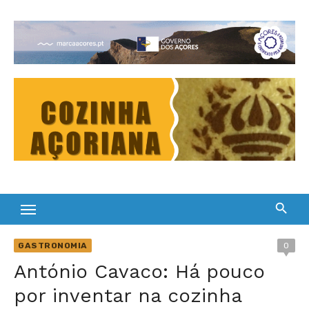
Skip
to
Cultura Gastronómica dos Açores
content
GASTRONOMIA
0
António Cavaco: Há pouco
por inventar na cozinha