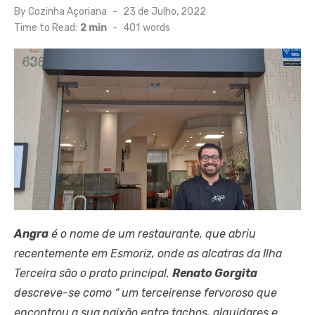
Posted
By
Cozinha Açoriana
23 de Julho, 2022
on
Time to Read:
2 min
-
401
words
Angra
é o nome de um restaurante, que abriu
recentemente em Esmoriz, onde as alcatras da Ilha
Terceira são o prato principal.
Renato Gorgita
descreve-se como “ um terceirense fervoroso que
encontrou a sua paixão entre tachos, alguidares e