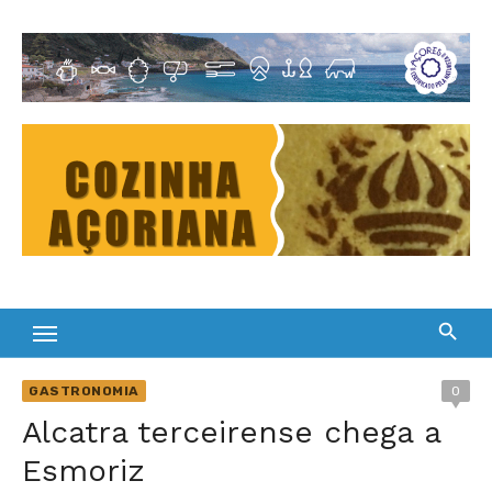
Skip
to
Cultura Gastronómica dos Açores
content
GASTRONOMIA
0
Alcatra terceirense chega a
Esmoriz