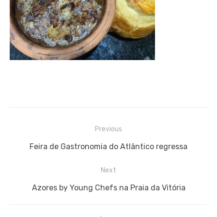
Navegação
Previous
de
Previous
Feira de Gastronomia do Atlântico regressa
artigos
post:
Next
Next
Azores by Young Chefs na Praia da Vitória
post: