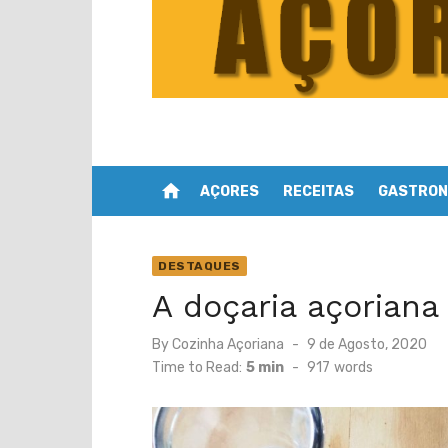
home
AÇORES
RECEITAS
GASTRON
DESTAQUES
A doçaria açoriana
Posted
By
Cozinha Açoriana
9 de Agosto, 2020
on
Time to Read:
5 min
-
917
words