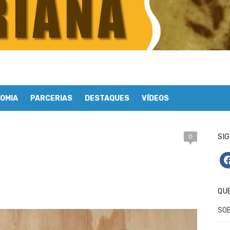
OMIA
PARCERIAS
DESTAQUES
VÍDEOS
SIG
0
fa
QU
SO