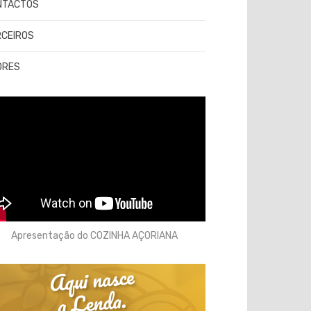
NTACTOS
RCEIROS
ORES
Apresentação do COZINHA AÇORIANA