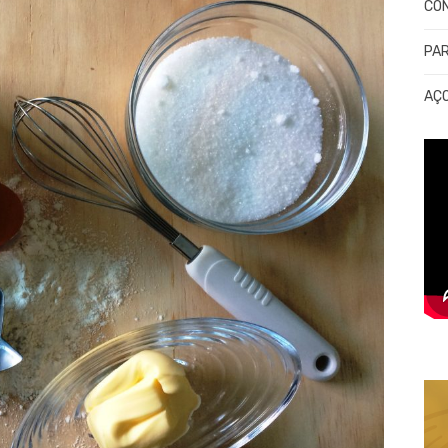
CO
PA
AÇ