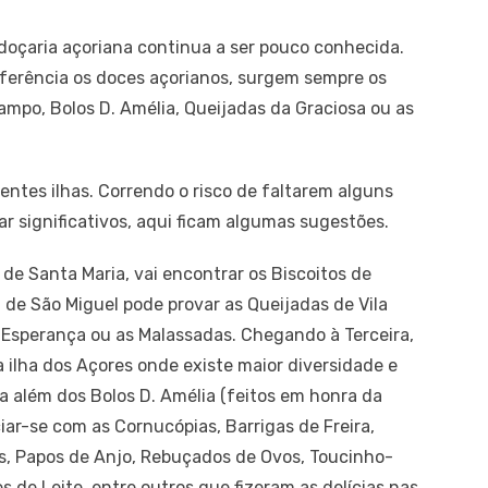
 doçaria açoriana continua a ser pouco conhecida.
ferência os doces açorianos, surgem sempre os
mpo, Bolos D. Amélia, Queijadas da Graciosa ou as
entes ilhas. Correndo o risco de faltarem alguns
 significativos, aqui ficam algumas sugestões.
de Santa Maria, vai encontrar os Biscoitos de
 de São Miguel pode provar as Queijadas de Vila
 Esperança ou as Malassadas. Chegando à Terceira,
a ilha dos Açores onde existe maior diversidade e
a além dos Bolos D. Amélia (feitos em honra da
ciar-se com as Cornucópias, Barrigas de Freira,
s, Papos de Anjo, Rebuçados de Ovos, Toucinho-
 de Leite, entre outros que fizeram as delícias nas